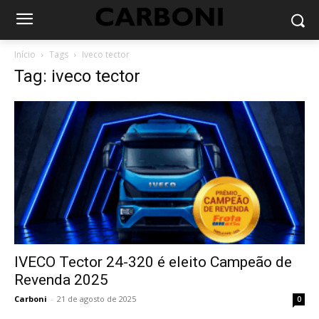
Início
Tags
Iveco tector
Tag: iveco tector
IVECO Tector 24-320 é eleito Campeão de
Revenda 2025
Carboni
-
21 de agosto de 2025
0