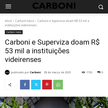
Início
Carboni Iveco
Carboni e Superviza doam R$ 53 mil a
instituições videirenses
Carboni Iveco
Carboni e Superviza doam R$
53 mil a instituições
videirenses
publicado por
Carboni
28 de março de 2023
1155
0