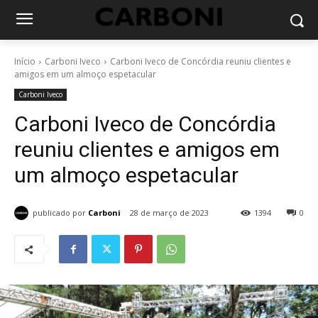
Início
Carboni Iveco
Carboni Iveco de Concórdia reuniu clientes e
amigos em um almoço espetacular
Carboni Iveco
Carboni Iveco de Concórdia
reuniu clientes e amigos em
um almoço espetacular
publicado por
Carboni
28 de março de 2023
1394
0