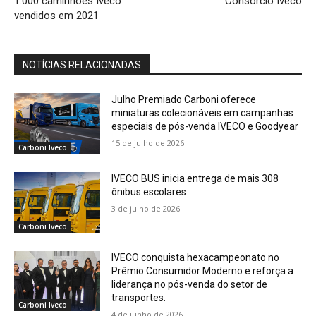
1.000 caminhões Iveco
Consórcio Iveco
vendidos em 2021
NOTÍCIAS RELACIONADAS
Julho Premiado Carboni oferece
miniaturas colecionáveis em campanhas
especiais de pós-venda IVECO e Goodyear
15 de julho de 2026
Carboni Iveco
IVECO BUS inicia entrega de mais 308
ônibus escolares
3 de julho de 2026
Carboni Iveco
IVECO conquista hexacampeonato no
Prêmio Consumidor Moderno e reforça a
liderança no pós-venda do setor de
transportes.
Carboni Iveco
4 de junho de 2026