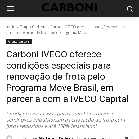
Início
Grupo Carboni
Carboni IVECO oferece condições especiais
para renovação de frota pelo Programa Move...
Grupo Carboni
Carboni IVECO oferece
condições especiais para
renovação de frota pelo
Programa Move Brasil, em
parceria com a IVECO Capital
Condições exclusivas para caminhões novos e
seminovos impulsionam a renovação de frota com
juros reduzidos e até 100% financiado!
publicado por
Marketing Carboni
12 de janeiro de 2026
0