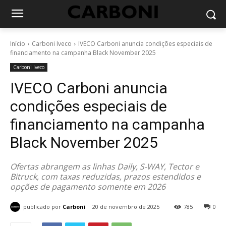
Início
Carboni Iveco
IVECO Carboni anuncia condições especiais de
financiamento na campanha Black November 2025
Carboni Iveco
IVECO Carboni anuncia
condições especiais de
financiamento na campanha
Black November 2025
Ofertas abrangem as linhas Daily, S-WAY, Tector e
Bitruck, com taxas reduzidas, prazos estendidos e
opções de pagamento somente em 2026
publicado por
Carboni
20 de novembro de 2025
785
0