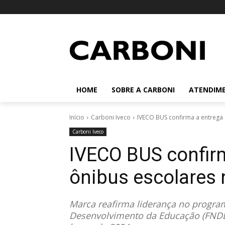
HOME
SOBRE A CARBONI
ATENDIM
Início
Carboni Iveco
IVECO BUS confirma a entrega d
Carboni Iveco
IVECO BUS confir
ônibus escolares 
Marca reafirma liderança no progra
Desenvolvimento da Educação (FNDE)