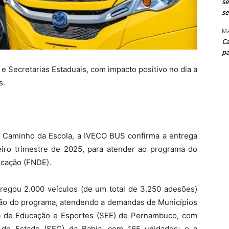
se
se
Ma
Ca
pa
 Secretarias Estaduais, com impacto positivo no dia a
s.
 Caminho da Escola, a IVECO BUS confirma a entrega
iro trimestre de 2025, para atender ao programa do
cação (FNDE).
egou 2.000 veículos (de um total de 3.250 adesões)
dição do programa, atendendo a demandas de Municípios
ia de Educação e Esportes (SEE) de Pernambuco, com
 do Estado (SEC) da Bahia, com 165 unidades; e a