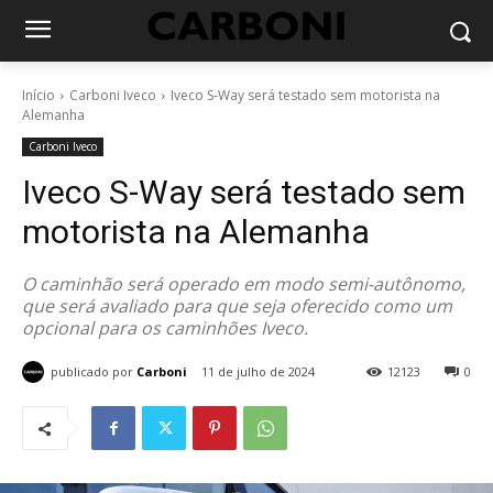
Início
Carboni Iveco
Iveco S-Way será testado sem motorista na
Alemanha
Carboni Iveco
Iveco S-Way será testado sem
motorista na Alemanha
O caminhão será operado em modo semi-autônomo,
que será avaliado para que seja oferecido como um
opcional para os caminhões Iveco.
publicado por
Carboni
11 de julho de 2024
12123
0