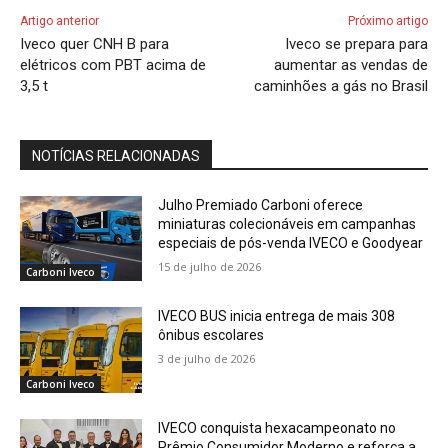
Artigo anterior
Próximo artigo
Iveco quer CNH B para
Iveco se prepara para
elétricos com PBT acima de
aumentar as vendas de
3,5 t
caminhões a gás no Brasil
NOTÍCIAS RELACIONADAS
Julho Premiado Carboni oferece
miniaturas colecionáveis em campanhas
especiais de pós-venda IVECO e Goodyear
15 de julho de 2026
Carboni Iveco
IVECO BUS inicia entrega de mais 308
ônibus escolares
3 de julho de 2026
Carboni Iveco
IVECO conquista hexacampeonato no
Prêmio Consumidor Moderno e reforça a