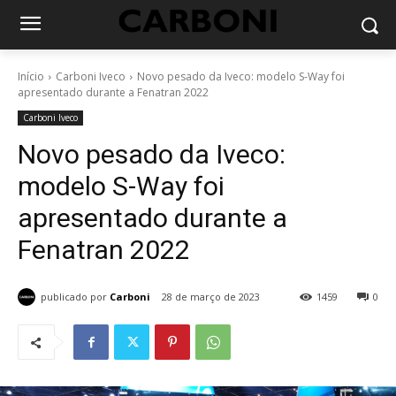
Início
Carboni Iveco
Novo pesado da Iveco: modelo S-Way foi
apresentado durante a Fenatran 2022
Carboni Iveco
Novo pesado da Iveco:
modelo S-Way foi
apresentado durante a
Fenatran 2022
publicado por
Carboni
28 de março de 2023
1459
0