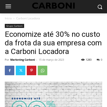
Início
Carboni Locadora
Grupo Carboni
Economize até 30% no custo
da frota da sua empresa com
a Carboni Locadora
Por
Marketing Carboni
-
15 de março de 2023
1283
0