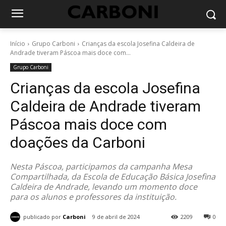
Início
Grupo Carboni
Crianças da escola Josefina Caldeira de
Andrade tiveram Páscoa mais doce com...
Grupo Carboni
Crianças da escola Josefina
Caldeira de Andrade tiveram
Páscoa mais doce com
doações da Carboni
Nesta Páscoa, participamos da campanha Mesa
Compartilhada, da Escola de Educação Básica Josefina
Caldeira de Andrade, levando um momento doce
para os alunos e professores da instituição.
publicado por
Carboni
9 de abril de 2024
2209
0