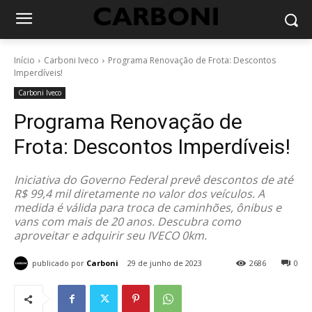
Início
Carboni Iveco
Programa Renovação de Frota: Descontos
Imperdíveis!
Carboni Iveco
Programa Renovação de
Frota: Descontos Imperdíveis!
Iniciativa do Governo Federal prevê descontos de até
R$ 99,4 mil diretamente no valor dos veículos. A
medida é válida para troca de caminhões, ônibus e
vans com mais de 20 anos. Descubra como
aproveitar e adquirir seu IVECO 0km.
publicado por
Carboni
29 de junho de 2023
2686
0