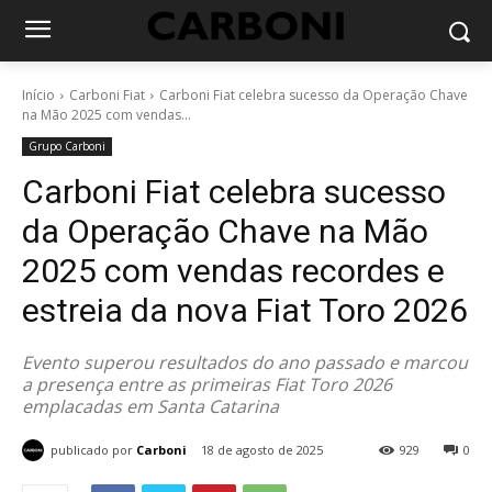
Início
Carboni Fiat
Carboni Fiat celebra sucesso da Operação Chave
na Mão 2025 com vendas...
Grupo Carboni
Carboni Fiat celebra sucesso
da Operação Chave na Mão
2025 com vendas recordes e
estreia da nova Fiat Toro 2026
Evento superou resultados do ano passado e marcou
a presença entre as primeiras Fiat Toro 2026
emplacadas em Santa Catarina
publicado por
Carboni
18 de agosto de 2025
929
0