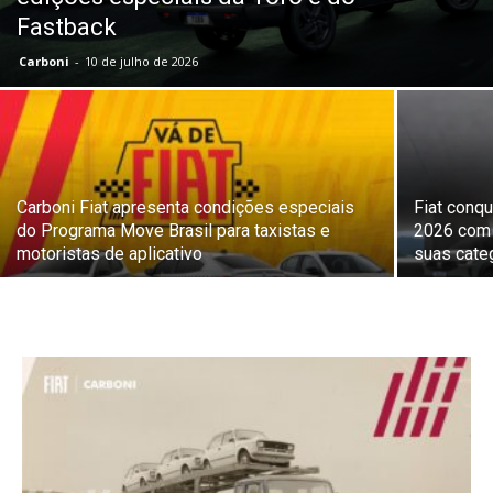
Fastback
Carboni
-
10 de julho de 2026
Carboni Fiat apresenta condições especiais
Fiat conq
do Programa Move Brasil para taxistas e
2026 com 
motoristas de aplicativo
suas cate