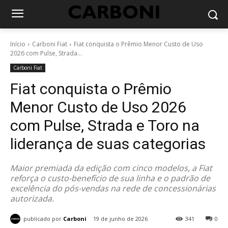
Início
Carboni Fiat
Fiat conquista o Prêmio Menor Custo de Uso
2026 com Pulse, Strada...
Carboni Fiat
Fiat conquista o Prêmio
Menor Custo de Uso 2026
com Pulse, Strada e Toro na
liderança de suas categorias
Maior premiada da edição com cinco modelos, a Fiat
reforça o custo-benefício de sua linha e o padrão de
excelência do pós-vendas na rede de concessionárias
autorizada.
publicado por
Carboni
19 de junho de 2026
341
0