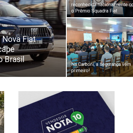
reconhecida nacionalmente 
o Prêmio Squadra Fiat
 Nova Fiat
icape
o Brasil
Na Carboni, a segurança vem
primeiro!