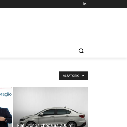
ALEATÓRIO
Fiat Cronos chega às 200 mil