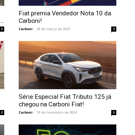
Fiat premia Vendedor Nota 10 da
..
Carboni!
Carboni
-
28 de março de 2023
0
0
Série Especial Fiat Tributo 125 já
chegou na Carboni Fiat!
Carboni
-
19 de novembro de 2024
0
0