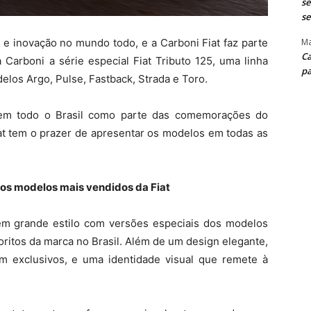
se
se
Ma
ia e inovação no mundo todo, e a Carboni
Fiat faz parte
Ca
Carboni a série especial Fiat
Tributo 125, uma linha
pa
elos Argo, Pulse,
Fastback, Strada e Toro.
a em todo o Brasil como parte das
comemorações do
iat tem o prazer de apresentar
os modelos em todas as
dos modelos mais vendidos da Fiat
m grande estilo com versões especiais
dos modelos
voritos da marca no Brasil. Além de
um design elegante,
um exclusivos, e uma
identidade visual que remete à