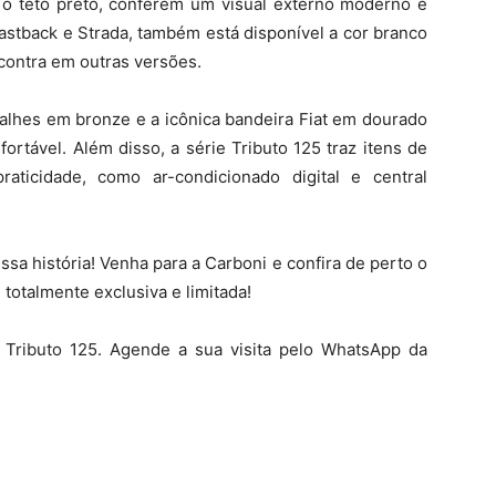
o teto preto, conferem um visual externo
moderno e
Fastback e Strada, também está
disponível a cor branco
ncontra em outras
versões.
talhes em bronze e a icônica bandeira Fiat
em dourado
rtável. Além disso, a série Tributo
125 traz itens de
praticidade, como ar-condicionado
digital e central
ssa história! Venha para a Carboni e
confira de perto o
 totalmente exclusiva e
limitada!
t Tributo 125. Agende a sua visita pelo
WhatsApp da