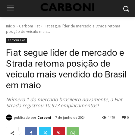
Início
Carboni Fiat
Fiat segue líder de mercado e Strada retoma
posição de veículo mais...
Carboni Fiat
Fiat segue líder de mercado e
Strada retoma posição de
veículo mais vendido do Brasil
em maio
Número 1 do mercado brasileiro novamente, a Fiat
Strada registrou 10.973 emplacamentos!
publicado por
Carboni
7 de junho de 2024
1479
0